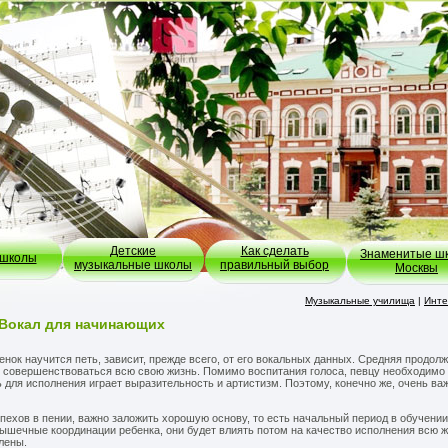
Детские
Как сделать
Знаменитые ш
 школы
музыкальные школы
правильный выбор
Москвы
Музыкальные училища
|
Инте
Вокал для начинающих
енок научится петь, зависит, прежде всего, от его вокальных данных. Средняя продол
ся совершенствоваться всю свою жизнь. Помимо воспитания голоса, певцу необходимо
 для исполнения играет выразительность и артистизм. Поэтому, конечно же, очень важ
пехов в пении, важно заложить хорошую основу, то есть начальный период в обучении
шечные координации ребенка, они будет влиять потом на качество исполнения всю ж
лены.