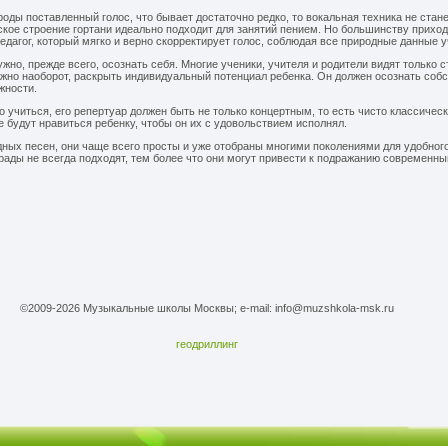
роды поставленный голос, что бывает достаточно редко, то вокальная техника не стане
кое строение гортани идеально подходит для занятий пением. Но большинству приход
едагог, который мягко и верно скорректирует голос, соблюдая все природные данные у
нужно, прежде всего, осознать себя. Многие ученики, учителя и родители видят только 
Важно наоборот, раскрыть индивидуальный потенциал ребенка. Он должен осознать соб
жности.
 учиться, его репертуар должен быть не только концертным, то есть чисто классичес
е будут нравиться ребенку, чтобы он их с удовольствием исполнял.
дных песен, они чаще всего просты и уже отобраны многими поколениями для удобног
рады не всегда подходят, тем более что они могут привести к подражанию современн
©2009-2026 Музыкальные школы Москвы; e-mail: info@muzshkola-msk.ru
геодриллинг