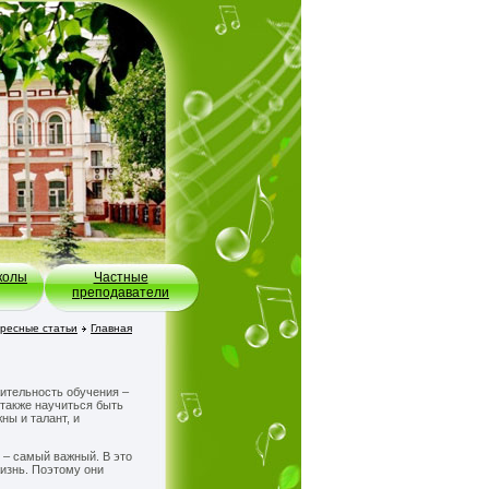
колы
Частные
преподаватели
ресные статьи
Главная
жительность обучения –
 также научиться быть
ны и талант, и
 – самый важный. В это
изнь. Поэтому они